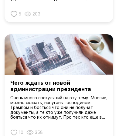
интересных изменений:- В разделе истории
трудоустройства за 5 лет теперь нужно
указывать также учебные заведения...
5
203
Чего ждать от новой
администрации президента
Очень много спекуляций на эту тему. Многие,
можно сказать, напуганы господином
Трампом и бояться что они не получат
документы, а те кто уже получили даже
бояться что их отнимут. Про тех кто еще в
пути и говорить нечего.Не нужно
фантазировать что будет с иммиграционным
законодательством в следующие 4...
10
358