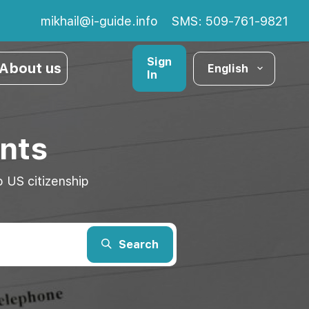
mikhail@i-guide.info
SMS: 509-761-9821
Sign
About us
English
In
nts
 US citizenship
Search