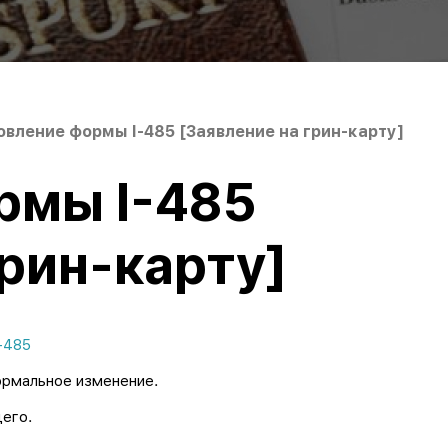
вление формы I-485 [Заявление на грин-карту]
рмы I-485
грин-карту]
-485
формальное изменение.
его.