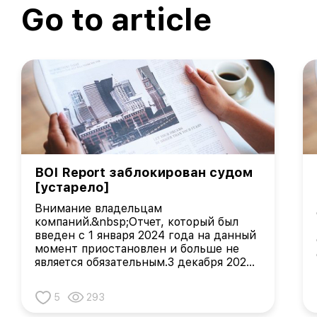
Go to article
BOI Report заблокирован судом
[устарело]
Внимание владельцам
компаний.&nbsp;Отчет, который был
введен с 1 января 2024 года на данный
момент приостановлен и больше не
является обязательным.3 декабря 2024
года федеральный суд Восточного
округа Техаса вынес постановление о
5
293
временном запрете на исполнение
Закона о прозрачности корпоративной