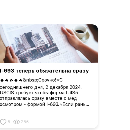
I-693 теперь обязательна сразу
🔥🔥🔥🔥🔥&nbsp;Срочно!⭐️С
сегодняшнего дня, 2 декабря 2024,
USCIS требует чтобы форма I-485
отправлялась сразу вместе с мед
осмотром - формой I-693.⭐️Если раньше
они оставляли выбор за нами и
говорили что можно отправить позже,
5
355
то сейчас они могут отклонить I-485,
если они не получат ее вместе с...