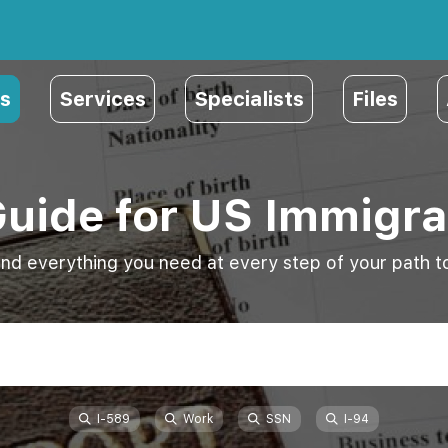
s
Services
Specialists
Files
Guide for US Immigra
ind everything you need at every step of your path to
I-589
Work
SSN
I-94