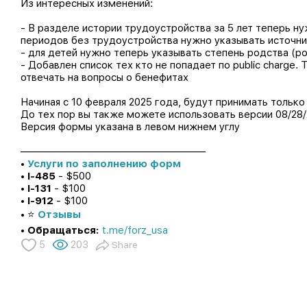
Из интересных изменений:
- В разделе истории трудоустройства за 5 лет теперь н
периодов без трудоустройства нужно указывать источни
- для детей нужно теперь указывать степень родства (р
- Добавлен список тех кто не попадает по public charge.
отвечать на вопросы о бенефитах
Начиная с 10 февраля 2025 года, будут принимать только
До тех пор вы также можете использовать версии 08/28/
Версия формы указана в левом нижнем углу
——————————————————
•
Услуги по заполнению форм
•
I-485
- $500
•
I-131
- $100
•
I-912
- $100
•
⭐️
Отзывы
•
Обращаться:
t.me/forz_usa
5
203
Share