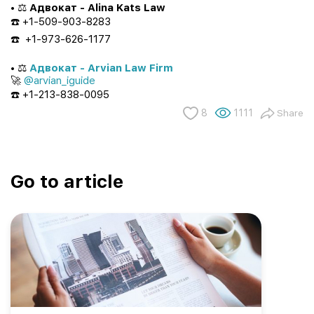
• ⚖️
Адвокат - Alina Kats Law
☎️
+1-509-903-8283
☎️
+1-973-626-1177
• ⚖️
Адвокат - Arvian Law Firm
🚀
@arvian_iguide
☎️
+1-213-838-0095
8
1111
Share
Go to article