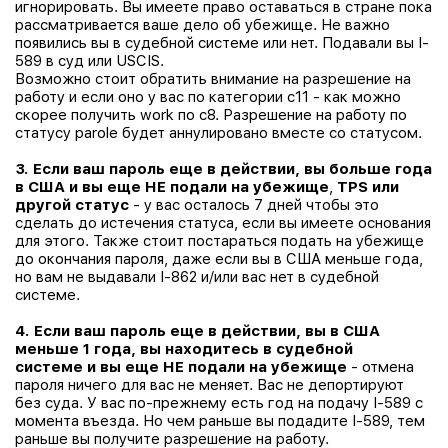
игнорировать. Вы имеете право оставаться в стране пока
рассматривается ваше дело об убежище. Не важно
появились вы в судебной системе или нет. Подавали вы I-
589 в суд или USCIS.
Возможно стоит обратить внимание на разрешение на
работу и если оно у вас по категории c11 - как можно
скорее получить work по c8. Разрешение на работу по
статусу parole будет аннулировано вместе со статусом.
3. Если ваш пароль еще в действии, вы больше года
в США и вы еще НЕ
подали на убежище
,
TPS
или
другой статус
- у вас осталось 7 дней чтобы это
сделать до истечения статуса, если вы имеете основания
для этого. Также стоит постараться подать на убежище
до окончания пароля, даже если вы в США меньше года,
но
вам не выдавали I-862
и/или
вас нет в судебной
системе.
4.
Если ваш пароль еще в действии, вы в США
меньше 1 года, вы находитесь в судебной
системе
и вы еще НЕ
подали на убежище
- отмена
пароля ничего для вас не меняет. Вас не депортируют
без суда. У вас по-прежнему есть год на подачу I-589 с
момента въезда. Но чем раньше вы подадите I-589, тем
раньше вы получите разрешение на работу.