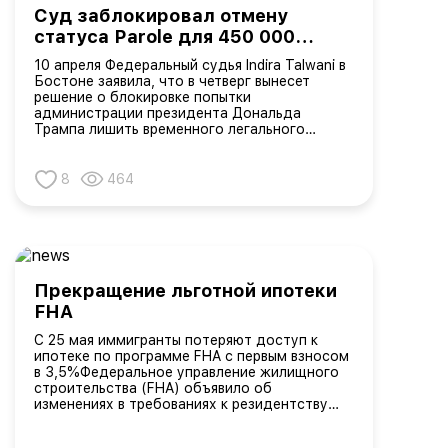
Суд заблокировал отмену
статуса Parole для 450 000
иммигрантов
10 апреля Федеральный судья Indira Talwani в
Бостоне заявила, что в четверг вынесет
решение о блокировке попытки
администрации президента Дональда
Трампа лишить временного легального
статуса Parole сотни тысяч мигрантов из
Кубы, Гаити, Никарагуа и
Венесуэлы.Ключевые моменты:Министерство
8
464
внутренней б...
Прекращение льготной ипотеки
FHA
С 25 мая иммигранты потеряют доступ к
ипотеке по программе FHA с первым взносом
в 3,5%Федеральное управление жилищного
строительства (FHA) объявило об
изменениях в требованиях к резидентству
для получения ипотечных кредитов с
государственной поддержкой.Согласно