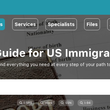
s
Services
Specialists
Files
Guide for US Immigra
ind everything you need at every step of your path to
I-589
Work
SSN
I-94