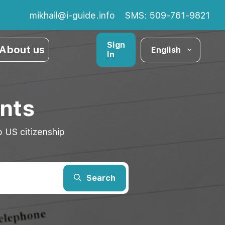
mikhail@i-guide.info
SMS: 509-761-9821
Sign
About us
English
In
nts
 US citizenship
Search