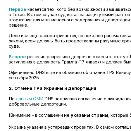
Первое
касается тех, кого без возможности защищаться,
в Техас. В этом случае суд встал на защиту иммигрантов
вторжении для молниеносного задержания и депортации
решение.
Дело все еще рассматривается, но пока оно рассматрив
закону, всем должны быть предоставлены разумные сроки
суде.
Второе
решение разрешило досрочно отменить статус TP
вступления в должность Трампа (17 января) и должен был
Официально DHS еще не объявило об отмене TPS Венесуэ
сентября 2025.
2. Отмена TPS Украины и депортация
По
данным СМИ
DHS подписало соглашение о ликвидации
добровольные депортации.
❗️Внимание - в соглашении
не указаны страны
, которые
Украина указана
в устаревших проектах
. В самом соглаш