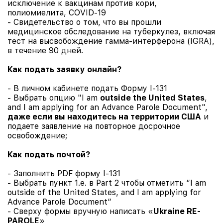
исключение к вакцинам против кори,
полиомиелита, COVID-19
- Свидетельство о том, что вы прошли
медицинское обследование на туберкулез, включая
тест на высвобождение гамма-интерферона (IGRA),
в течение 90 дней.
Как подать заявку онлайн?
- В личном кабинете подать Форму I-131
- Выбрать опцию "I am
outside the United States
,
and I am applying for an Advance Parole Document",
даже если вы находитесь на территории США
и
подаете заявление на повторное досрочное
освобождение;
Как подать почтой?
- Заполнить PDF форму I-131
- Выбрать пункт 1.e. в Part 2 чтобы отметить “I am
outside of the United States, and I am applying for
Advance Parole Document”
- Сверху формы вручную написать «
Ukraine RE-
PAROLE
»