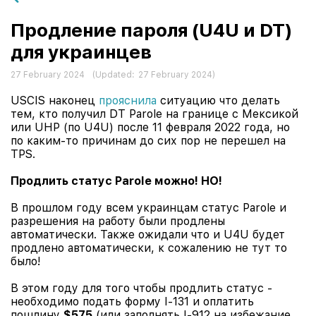
Продление пароля (U4U и DT)
для украинцев
27 February 2024
(Updated:
27 February 2024
)
USCIS наконец
прояснила
ситуацию что делать
тем, кто получил DT Parole на границе с Мексикой
или UHP (по U4U) после 11 февраля 2022 года, но
по каким-то причинам до сих пор не перешел на
TPS.
Продлить статус Parole можно!
НО!
В прошлом году всем украинцам статус Parole и
разрешения на работу были продлены
автоматически. Также ожидали что и U4U будет
продлено автоматически, к сожалению не тут то
было!
В этом году для того чтобы продлить статус -
необходимо подать форму I-131 и оплатить
пошлину
$575
(или заполнять I-912 на избежание