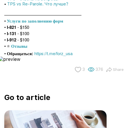
•
TPS vs Re-Parole. Что лучше?
——————————————————
•
Услуги по заполнению форм
•
I-821
- $150
•
I-131
- $100
•
I-912
- $100
• ⭐️
Отзывы
•
Обращаться:
https://t.me/forz_usa
3
376
Share
Go to article