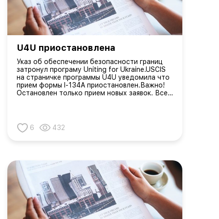
U4U приостановлена
Указ об обеспечении безопасности границ
затронул програму Uniting for Ukraine.USCIS
на страничке программы U4U уведомила что
прием формы I-134A приостановлен.Важно!
Остановлен только прием новых заявок. Все
кто уже на территории США по этой
программе сохраняют их статусы.Это не
означает что программ...
6
432